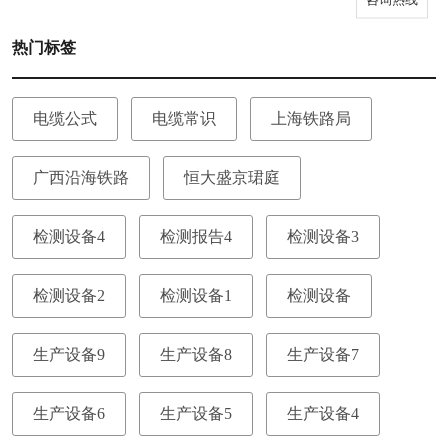
热门标签
电缆公式
电缆常识
上海铁路局
广西沿海铁路
恒大盛京珺庭
检测设备4
检测报告4
检测设备3
检测设备2
检测设备1
检测设备
生产设备9
生产设备8
生产设备7
生产设备6
生产设备5
生产设备4