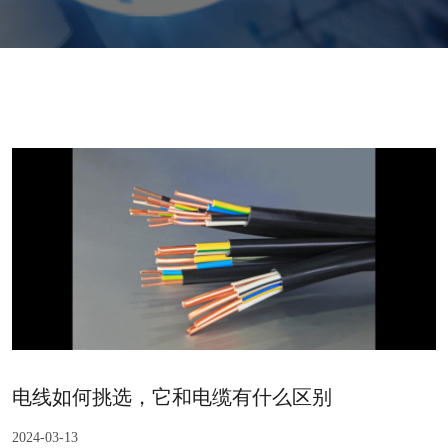
电线如何挑选，它和电缆有什么区别
2024-03-13