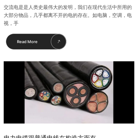
交流电是是人类史最伟大的发明，我们在现代生活中所用的
大部分物品，几乎都离不开的电的存在。如电脑，空调，电
视，手
Read More
电力电缆跟普通电线在构造方面有