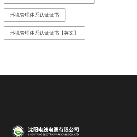
环境管理体系认证证书
环境管理体系认证证书【英文】